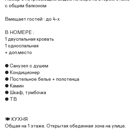
с общим балконом

Вмещает гостей : до 4-х

В НОМЕРЕ :

1 двуспальная кровать

1 односпальная

+ доп.место

● Санузел с душем

● Кондиционер

● Постельное белье + полотенца

● Камин

● Шкаф, тумбочка

● ТВ

🍽 КУХНЯ 

Общая на 1 этаже. Открытая обеденная зона на улице. 
