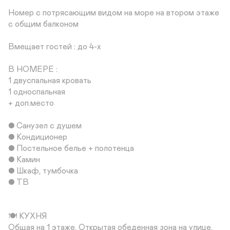
Номер с потрясающим видом на море на втором этаже 
с общим балконом

Вмещает гостей : до 4-х

В НОМЕРЕ :

1 двуспальная кровать

1 односпальная

+ доп.место

● Санузел с душем

● Кондиционер

● Постельное белье + полотенца

● Камин

● Шкаф, тумбочка

● ТВ

🍽 КУХНЯ 

Общая на 1 этаже. Открытая обеденная зона на улице. 
